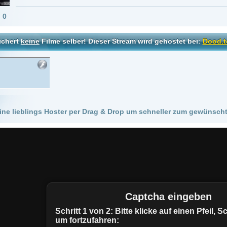
 Hoster per Drag & Drop um schneller zum gewünschten Stream zu kommen!