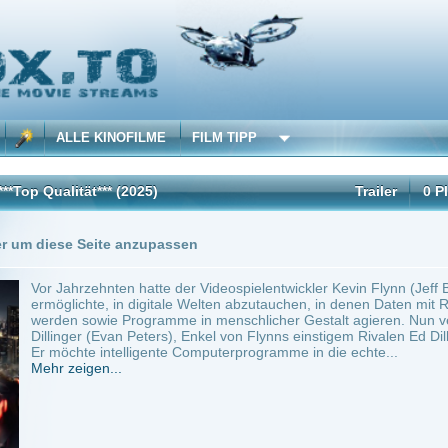
 KINOFILME
FILM TIPP
t***
(2025)
Trailer
0 Playlists
1 Übersetzung
Seite anzupassen
ehnten hatte der Videospielentwickler Kevin Flynn (Jeff Bridges) eine Technologie ent
te, in digitale Welten abzutauchen, in denen Daten mit Raumschiffen und anderen Ge
owie Programme in menschlicher Gestalt agieren. Nun verspricht sich der junge Konz
 (Evan Peters), Enkel von Flynns einstigem Rivalen Ed Dillinger, vom umgekehrten We
e intelligente Computerprogramme in die echte...
en...
ilme selber! Dieser Stream wird gehostet bei:
Dood.to
Anbie