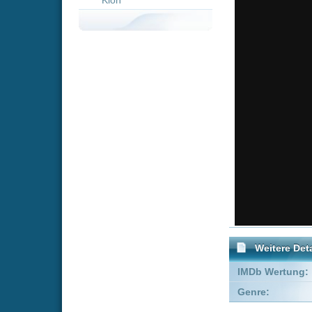
Weitere Details
IMDb Wertung:
Genre:
Action
Empfohlene Einträge für "T
Tango & Cash
Green