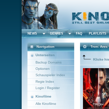
NEWS
GENRES
FAQ
PLAYLISTS
ALLE
Navigation
Tron: Ares ***Top Qualitä
Unterseiten
Klicke hier um diese 
Backup Domains
Optionen
Vor Jahrz
ermöglich
Schauspieler Index
werden s
Regie Index
Dillinger
Er möcht
Login / Register
Mehr zeig
Kinofilme
Alle Kinofilme
Filme
Action
0
Alle Filme
Beliebte
Kinox.to speichert
keine
F