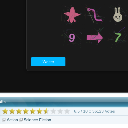
6.5 / 10 :: 36123 Votes
Science Fiction
ron: Ares ***Top Qualität***"
 Lantern
City under Fire -
Getaway - Auf der
Killer Elite
Die Bom..
Flucht