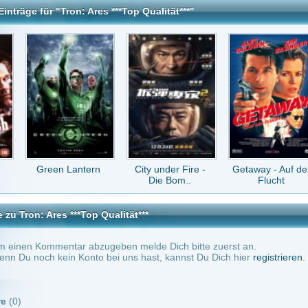
 ***Top Qualität***
tar abzugeben melde Dich bitte zuerst an.
in Konto bei uns hast, kannst Du Dich hier
registrieren
.
Keine Kommentare vorhanden.