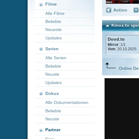
Neueste
Updates
Dood.to
Mirror
: 1/1
Serien
Vom
: 20.10.2025
Alle Serien
Beliebte
Ordne Deine lieblings
Neuste
Updates
Dokus
Alle Dokumentationen
Beliebte
Neuste
Partner
Kion