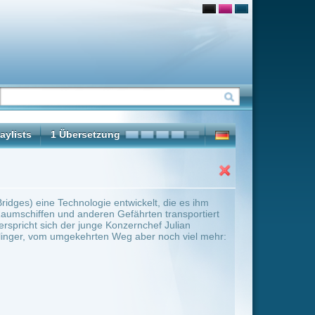
wickelt, die es ihm
fährten transportiert
ernchef Julian
g aber noch viel mehr:
ter Übersicht umschalten