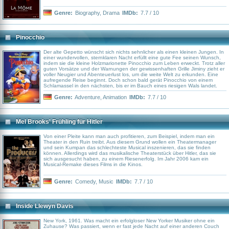
Genre:
Biography
,
Drama
IMDb:
7.7 / 10
Pinocchio
Der alte Gepetto wünscht sich nichts sehnlicher als einen kleinen Jungen. In
einer wundervollen, sternklaren Nacht erfüllt eine gute Fee seinen Wunsch,
indem sie die kleine Holzmarionette Pinocchio zum Leben erweckt. Trotz aller
guten Vorsätze und der Warnungen der gewissenhaften Grille Jiminy zieht er
voller Neugier und Abenteuerlust los, um die weite Welt zu erkunden. Eine
aufregende Reise beginnt. Doch schon bald gerät Pinocchio von einem
Schlamassel in den nächsten, bis er im Bauch eines riesigen Wals landet.
Genre:
Adventure
,
Animation
IMDb:
7.7 / 10
Mel Brooks' Frühling für Hitler
Von einer Pleite kann man auch profitieren, zum Beispiel, indem man ein
Theater in den Ruin treibt. Aus diesem Grund wollen ein Theatermanager
und sein Kumpan das schlechteste Musical inszenieren, das sie finden
können. Allerdings wird das musikalische Theaterstück über Hitler, das sie
sich ausgesucht haben, zu einem Riesenerfolg. Im Jahr 2006 kam ein
Musical-Remake dieses Films in die Kinos.
Genre:
Comedy
,
Music
IMDb:
7.7 / 10
Inside Llewyn Davis
New York, 1961. Was macht ein erfolgloser New Yorker Musiker ohne ein
Zuhause? Was passiert, wenn er fast jede Nacht auf einer anderen Couch