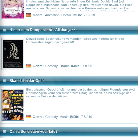
ihr eine zunächst kleine Nebenrolle in der Krimiserie Double Bind (vgl.
Doppelbindungstheorie) und überzeugt den Produzenten davon, die Rolle
auszubauen. Scheinbar nimmt ihre neue Karriere mehr und mehr an Form
an, andererseits hat ihr Ausstieg aus dem Musikgeschäft einige ihrer Fans
scheinbar so sehr verstimmt, dass sie außer Fanpost nun auch Drohbriefe
Genre:
Animation
,
Horror
IMDb:
7.8 / 10
erhält, von denen einer sich sogar als Briefbombe entpuppt.
Hinter dem Rampenlicht - All that jazz
Derzeit keine Beschreibung vorhanden, diese wird hoffendlich in den
kommenden Tagen nachgereicht!
Genre:
Comedy
,
Drama
IMDb:
7.8 / 10
Skandal in der Oper
Ein gerissener Geschäftsführer und die beiden schrulligen Freunde von zwei
Opernsängern verhelfen diesen zum Erfolg, indem sie deren spießige und
versnobte Feinde demütigen.
Genre:
Comedy
,
Music
IMDb:
7.8 / 10
Can a Song save your Life?