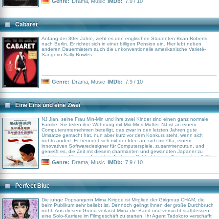
Genre:
Drama
,
Music
IMDb:
7.9 / 10
Cabaret
Anfang der 30er Jahre, zieht es den englischen Studenten Brian Roberts
nach Berlin. Er richtet sich in einer billigen Pension ein. Hier lebt neben
anderen Dauermietern auch die unkonventionelle amerikanische Varieté-
Sängerin Sally Bowles...
Genre:
Drama
,
Music
IMDb:
7.9 / 10
Eine Eins und eine Zwei
NJ Jian, seine Frau Min-Min und ihre zwei Kinder sind einen ganz normale
Familie. Sie teilen ihre Wohnung mit Min-Mins Mutter. NJ ist an einem
Computerunternehmen beteiligt, das zwar in den letzten Jahren gute
Umsätze gemacht hat, nun aber kurz vor dem Konkurs steht, wenn sich
nichts ändert. Er freundet sich mit der Idee an, sich mit Ota, einem
innovativen Softwaredesigner für Computerspiele, zusammenzutun, und
genießt es, die Zeit mit diesem charmanten und gewandten Japaner zu
verbringen. Alles wendet sich jedoch zum Schlechten am Tag, an dem A-Di,
der Bruder von Mi-Mi, heiratet. An diesem Tag erleidet Mi Mis Mutter einen
Genre:
Drama
,
Music
IMDb:
7.9 / 10
Schlaganfall und wird mit dem Notfallwagen in das Krankenhaus gebracht,
wo sie in ein Koma fällt, aus dem sie nie wieder erwachen wird. Ebenfalls an
diesem Tag begegnet A-Di Sherry, seiner Jugendliebe, die nun verheiratet ist
und die er seit 20 Jahren nicht mehr gesehen hat ...
Perfect Blue
Die junge Popsängerin Mima Kirigoe ist Mitglied der Girlgroup CHAM, die
beim Publikum sehr beliebt ist. Dennoch gelingt ihnen der große Durchbruch
nicht. Aus diesem Grund verlässt Mima die Band und versucht stattdessen,
eine Solo-Karriere im Filmgeschäft zu starten. Ihr Agent Tadokoro verschafft