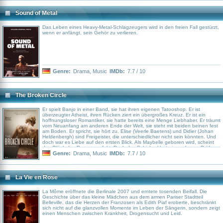
Sound of Metal
Das Leben eines Heavy-Metal-Schlagzeugers wird in den freien Fall gestürzt,
wenn er anfängt, sein Gehör zu verlieren.
Genre:
Drama
,
Music
IMDb:
7.7 / 10
The Broken Circle
Er spielt Banjo in einer Band, sie hat ihren eigenen Tatooshop. Er ist
überzeugter Atheist, ihren Rücken ziert ein übergroßes Kreuz. Er ist ein
hoffnungsloser Romantiker, sie hatte bereits eine Menge Liebhaber. Er träumt
vom Neuanfang am anderen Ende der Welt, sie steht mit beiden beinen fest
am Boden. Er spricht, sie hört zu. Elise (Veerle Baetens) und Didier (Johan
Heldenbergh) sind Freigeister, die unterschiedlicher nicht sein könnten. Und
doch war es Liebe auf den ersten Blick. Als Maybelle geboren wird, scheint
das Glück des Paares perfekt. Doch das Schicksal hat eine schwere Prüfung
für die beiden geplant. Gemeinsam muss das ungleiche Paar für die gleiche
Genre:
Drama
,
Music
IMDb:
7.7 / 10
Hoffnung kämpfen…
La Vie en Rose
La Môme eröffnete die Berlinale 2007 und erntete tosenden Beifall. Die
Geschichte über das kleine Mädchen aus dem armen Pariser Stadtteil
Belleville, das die Herzen der Franzosen als Edith Piaf eroberte, beschränkt
sich nicht auf die glanzvollen Momente im Leben der Sängerin, sondern zeigt
einen Menschen zwischen Krankheit, Drogensucht und Leid.