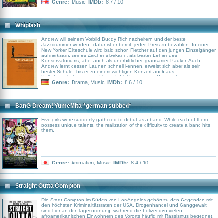
Genre:
Music
IMDb:
8.7 / 10
Whiplash
Andrew will seinem Vorbild Buddy Rich nacheifern und der beste
Jazzdrummer werden - dafür ist er bereit, jeden Preis zu bezahlen. In einer
New Yorker Eliteschule wird bald schon Fletcher auf den jungen Einzelgänger
aufmerksam, seines Zeichens bekannt als bester Lehrer des
Konservatoriums, aber auch als unerbittlicher, grausamer Pauker. Auch
Andrew lernt dessen Launen schnell kennen, erweist sich aber als sein
bester Schüler, bis er zu einem wichtigen Konzert auch aus
Selbstverschulden zu spät kommt. Elektrisierendes Drama über einen jungen
Jazzschlagzeuger, der an einem New Yorker Konservatorium auf einen
Genre:
Drama
,
Music
IMDb:
8.6 / 10
ebenso genialen wie sadistischen Lehrer prallt.
BanG Dream! YumeMita *german subbed*
Five girls were suddenly gathered to debut as a band. While each of them
possess unique talents, the realization of the difficulty to create a band hits
them.
Genre:
Animation
,
Music
IMDb:
8.4 / 10
Straight Outta Compton
Die Stadt Compton im Süden von Los Angeles gehört zu den Gegenden mit
den höchsten Kriminalitätsraten der USA. Drogenhandel und Ganggewalt
sind hier an der Tagesordnung, während die Polizei den vielen
afroamerikanischen Einwohnern des Vororts häufig mit Rassismus begegnet.