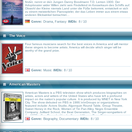
findet, nennt er den Jungen Danny Boodmann T.D. Lemon 1900. Der
Adoptivvater wider Willen zieht sein Findelkind im Kesselraum des Schiffs auf.
Obwohl der Kleine niemals Land unter die Füße bekommt, entwickelt er sich
zu einem meisterlichen Pianospieler, der das Leben immer aus einem etwas
anderen Blickwinkel betrachtet…
Genre:
Drama
,
Fantasy
IMDb:
8 / 10
The Voice
Four famous musicians search for the best voices in America and will mentor
these singers to become artists. America will decide which singer will be
worthy of the grand prize.
Genre:
Music
IMDb:
8 / 10
American Masters
American Masters is a PBS television show which produces biographies on
artists, actors and writers of the United States who have left a profound
impact on the nation's popular culture. It is produced by WNET in New York
City. The show debuted on PBS in 1986.\n\nGroups or organizations
featured include: Actors Studio, Algonquin Round Table, Group Theatre,
Sweet Honey in the Rock, Women of Tin Pan Alley, Negro Ensemble
Company, Juilliard School, the Beat Generation, The Singer-songwriters of
the 1970s, Sun Records, Vaudeville, and Warner Bros. Pictures.
Genre:
Biography
,
Documentary
IMDb:
8 / 10