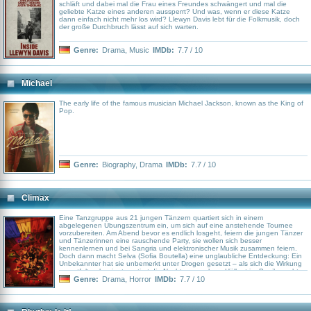
schläft und dabei mal die Frau eines Freundes schwängert und mal die
geliebte Katze eines anderen aussperrt? Und was, wenn er diese Katze
dann einfach nicht mehr los wird? Llewyn Davis lebt für die Folkmusik, doch
der große Durchbruch lässt auf sich warten.
Genre:
Drama
,
Music
IMDb:
7.7 / 10
Michael
The early life of the famous musician Michael Jackson, known as the King of
Pop.
Genre:
Biography
,
Drama
IMDb:
7.7 / 10
Climax
Eine Tanzgruppe aus 21 jungen Tänzern quartiert sich in einem
abgelegenen Übungszentrum ein, um sich auf eine anstehende Tournee
vorzubereiten. Am Abend bevor es endlich losgeht, feiern die jungen Tänzer
und Tänzerinnen eine rauschende Party, sie wollen sich besser
kennenlernen und bei Sangria und elektronischer Musik zusammen feiern.
Doch dann macht Selva (Sofia Boutella) eine unglaubliche Entdeckung: Ein
Unbekannter hat sie unbemerkt unter Drogen gesetzt – als sich die Wirkung
zu entfalten beginnt, mutiert die Nacht zum wahren Höllentrip: Panik macht
sich unter den jungen Künstlern breit, unterschwellige Abneigung eskaliert in
Genre:
Drama
,
Horror
IMDb:
7.7 / 10
plötzlichen Gewaltausbrüchen und aus harmloser Zuneigung wird ...