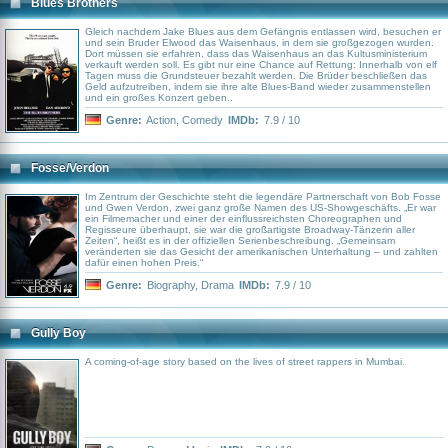
Blues Brothers
Gleich nachdem Jake Blues aus dem Gefängnis entlassen wird, besuchen er
und sein Bruder Elwood das Waisenhaus, in dem sie großgezogen wurden.
Dort müssen sie erfahren, dass das Waisenhaus an das Kultusministerium
verkauft werden soll. Es gibt nur eine Chance auf Rettung: Innerhalb von elf
Tagen muss die Grundsteuer bezahlt werden. Die Brüder beschließen das
Geld aufzutreiben, indem sie ihre alte Blues-Band wieder zusammenstellen
und ein großes Konzert geben..
Genre:
Action
,
Comedy
IMDb:
7.9 / 10
Fosse/Verdon
Im Zentrum der Geschichte steht die legendäre Partnerschaft von Bob Fosse
und Gwen Verdon, zwei ganz große Namen des US-Showgeschäfts. „Er war
ein Filmemacher und einer der einflussreichsten Choreographen und
Regisseure überhaupt, sie war die großartigste Broadway-Tänzerin aller
Zeiten“, heißt es in der offiziellen Serienbeschreibung. „Gemeinsam
veränderten sie das Gesicht der amerikanischen Unterhaltung – und zahlten
dafür einen hohen Preis.“
Genre:
Biography
,
Drama
IMDb:
7.9 / 10
Gully Boy
A coming-of-age story based on the lives of street rappers in Mumbai.