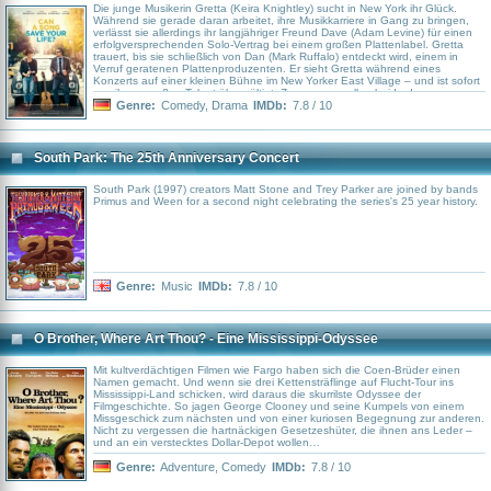
Die junge Musikerin Gretta (Keira Knightley) sucht in New York ihr Glück.
Während sie gerade daran arbeitet, ihre Musikkarriere in Gang zu bringen,
verlässt sie allerdings ihr langjähriger Freund Dave (Adam Levine) für einen
erfolgversprechenden Solo-Vertrag bei einem großen Plattenlabel. Gretta
trauert, bis sie schließlich von Dan (Mark Ruffalo) entdeckt wird, einem in
Verruf geratenen Plattenproduzenten. Er sieht Gretta während eines
Konzerts auf einer kleinen Bühne im New Yorker East Village – und ist sofort
von ihrem großen Talent überwältigt. Zusammen wollen beide den
Neuanfang stemmen. Sie arbeiten an einem Album, das sie an quirligen
Genre:
Comedy
,
Drama
IMDb:
7.8 / 10
Orten der Großstadt aufnehmen anstatt im Studio. So kommen sich Gretta
und Dan schnell näher. Aus der glücklichen Begegnung entsteht eine
Beziehung gegenseitiger Unterstützung und Bestätigung, die nicht nur das
Leben der begabten Musikerin, sondern auch den strauchelnden
South Park: The 25th Anniversary Concert
Produzenten grundlegend verändert...
South Park (1997) creators Matt Stone and Trey Parker are joined by bands
Primus and Ween for a second night celebrating the series's 25 year history.
Genre:
Music
IMDb:
7.8 / 10
O Brother, Where Art Thou? - Eine Mississippi-Odyssee
Mit kultverdächtigen Filmen wie Fargo haben sich die Coen-Brüder einen
Namen gemacht. Und wenn sie drei Kettensträflinge auf Flucht-Tour ins
Mississippi-Land schicken, wird daraus die skurrilste Odyssee der
Filmgeschichte. So jagen George Clooney und seine Kumpels von einem
Missgeschick zum nächsten und von einer kuriosen Begegnung zur anderen.
Nicht zu vergessen die hartnäckigen Gesetzeshüter, die ihnen ans Leder –
und an ein verstecktes Dollar-Depot wollen…
Genre:
Adventure
,
Comedy
IMDb:
7.8 / 10