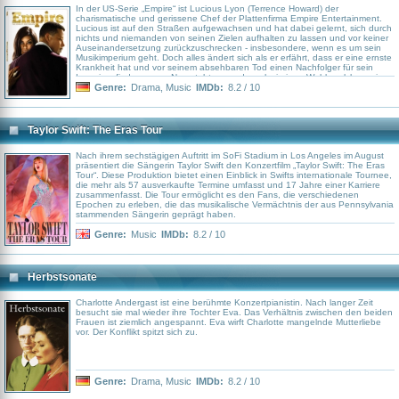
In der US-Serie „Empire“ ist Lucious Lyon (Terrence Howard) der
charismatische und gerissene Chef der Plattenfirma Empire Entertainment.
Lucious ist auf den Straßen aufgewachsen und hat dabei gelernt, sich durch
nichts und niemanden von seinen Zielen aufhalten zu lassen und vor keiner
Auseinandersetzung zurückzuschrecken - insbesondere, wenn es um sein
Musikimperium geht. Doch alles ändert sich als er erfährt, dass er eine ernste
Krankheit hat und vor seinem absehbaren Tod einen Nachfolger für sein
Imperium finden muss. Nun steht er vor der schwierigen Wahl, welcher seiner
drei Söhne Empire Entertainment übernehmen soll: Andre (Trai Byers), Jamal
Genre:
Drama
,
Music
IMDb:
8.2 / 10
(Jussie Smollett) oder Hakeem (Bryshere Gray).
Taylor Swift: The Eras Tour
Nach ihrem sechstägigen Auftritt im SoFi Stadium in Los Angeles im August
präsentiert die Sängerin Taylor Swift den Konzertfilm „Taylor Swift: The Eras
Tour“. Diese Produktion bietet einen Einblick in Swifts internationale Tournee,
die mehr als 57 ausverkaufte Termine umfasst und 17 Jahre einer Karriere
zusammenfasst. Die Tour ermöglicht es den Fans, die verschiedenen
Epochen zu erleben, die das musikalische Vermächtnis der aus Pennsylvania
stammenden Sängerin geprägt haben.
Genre:
Music
IMDb:
8.2 / 10
Herbstsonate
Charlotte Andergast ist eine berühmte Konzertpianistin. Nach langer Zeit
besucht sie mal wieder ihre Tochter Eva. Das Verhältnis zwischen den beiden
Frauen ist ziemlich angespannt. Eva wirft Charlotte mangelnde Mutterliebe
vor. Der Konflikt spitzt sich zu.
Genre:
Drama
,
Music
IMDb:
8.2 / 10