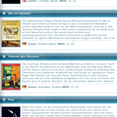
Genre:
Comedy
,
Music
IMDb:
8 / 10
Wie im Himmel
Der weltberühmte Dirigent Daniel Dareus (Michael Nyqvist) kehrt in Wie im
Himmel nach einem schweren Kollaps in sein schwedisches Heimatdorf
zurück. Eigentlich wollte er sich von der Welt zurückziehen, doch als er das
Amt des Kantors antritt, findet er über seine Leidenschaft für die Musik auch
zu den Menschen zurück. Bei seiner Arbeit mit dem bunt
zusammengesetzten Chor der kleinen Gemeinde entfaltet sich vor ihm
allmählich ein ganzer Mikrokosmos menschlicher Sorgen und Nöte, und er ist
überglücklich, als er erkennt, dass er mit Hilfe der Musik einen Weg in die
Herzen der anderen findet. Das ist die Erfüllung seines Traums, mit dem er
Genre:
Drama
,
Music
IMDb:
8 / 10
vor Jahrzehnten aus dieser Gegend aufgebrochen war…
Stimme des Herzens
Die 14 jährige Shizuku ist ein cleveres Mädchen und liebt es, zu lesen. Auch
in den letzten Sommerferien an der Mittelschule nutzt sie jede freie Minute,
um ihre Nase in Bücher zu stecken. Große Freude bereitet ihr außerdem das
Übersetzen von Liedtexten ausländischer Pop-Songs ins Japanische. Eines
Tages fällt Shizuku auf, dass der Name Seiji Amasawa in allen Büchern
auftaucht, die sie in der Bibliothek ausgeliehen hat. Sie sucht und findet den
Namen auch in anderen Büchern, die sie erst kürzlich gelesen hat. Jemand
anders, jemand den sie nicht kennt, hat also irgendwo genau denselben
Büchergeschmack wie sie. Jedes Buch, das sie liest, hat er bereits gelesen
Genre:
Animation
,
Drama
IMDb:
8 / 10
und sie ist sich nicht sicher, ob ihr diese Vorstellung gefällt. Am folgenden Tag
ist Shizuku auf dem Weg zu ihrem Vater, um ihm sein Mittagessen zu bringen,
als sie eine gewöhnlich aussehende Katze entdeckt, die ganz alleine im Zug
mitfährt. Zunächst kann sie kaum glauben, dass die Katze wirklich alleine ist,
Ray
doch als das Tier den Zug an der Station verlässt, an der auch Shizuku
aussteigen muss, beschließt das Mädchen, ihr zu folgen. Die zufällige
Begegnung mit der Katze führt Shizuku zum Haus Seiji Amasawas. Dort lernt
Wäre das Leben nur die Summe seiner Bestandteile, dann würde sich die
sie eine Familie kennen, die die Musik liebt und die mystische und magische
Lebensgeschichte von Ray Charles aus vielen Hochs und Tiefs in einer
Katze lehrt sie, nach “den verborgenen Schätzen” des Lebens zu suchen.
langen, preisgekrönten Musiker-Karriere zusammensetzen. Doch bei einem
Shizuku träumt davon, Schriftstellerin zu werden und Seiji möchte nach
Mann, der wie kein zweiter seine Existenzkämpfe, seinen Schmerz und seine