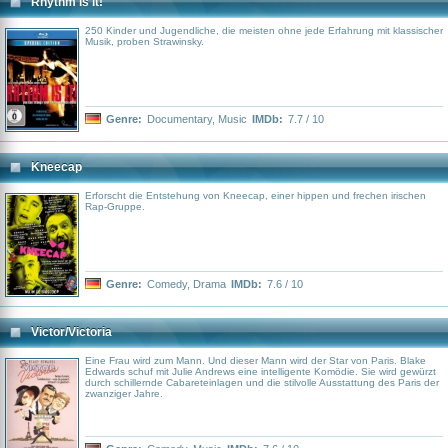
Rhythm Is It!
250 Kinder und Jugendliche, die meisten ohne jede Erfahrung mit klassischer
Musik, proben Strawinsky.
Genre:
Documentary
,
Music
IMDb:
7.7 / 10
Kneecap
Erforscht die Entstehung von Kneecap, einer hippen und frechen irischen
Rap-Gruppe.
Genre:
Comedy
,
Drama
IMDb:
7.6 / 10
Victor/Victoria
Eine Frau wird zum Mann. Und dieser Mann wird der Star von Paris. Blake
Edwards schuf mit Julie Andrews eine intelligente Komödie. Sie wird gewürzt
durch schillernde Cabareteinlagen und die stilvolle Ausstattung des Paris der
zwanziger Jahre.