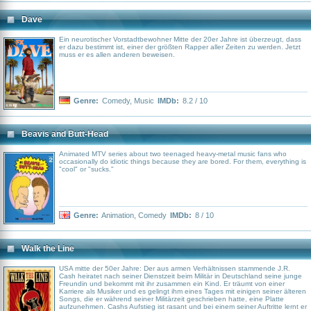
Dave
Ein neurotischer Vorstadtbewohner Mitte der 20er Jahre ist überzeugt, dass
er dazu bestimmt ist, einer der größten Rapper aller Zeiten zu werden. Jetzt
muss er es allen anderen beweisen.
Genre:
Comedy
,
Music
IMDb:
8.2 / 10
Beavis and Butt-Head
Animated MTV series about two teenaged heavy-metal music fans who
occasionally do idiotic things because they are bored. For them, everything is
"cool" or "sucks."
Genre:
Animation
,
Comedy
IMDb:
8 / 10
Walk the Line
USA mitte der 50er Jahre: Der aus armen Verhältnissen stammende J.R.
Cash heiratet nach seiner Dienstzeit beim Militär in Deutschland seine junge
Freundin und bekommt mit ihr zusammen ein Kind. Er träumt von einer
Karriere als Musiker und es gelingt ihm eines Tages mit einigen seiner älteren
Songs, die er während seiner Militärzeit geschrieben hatte, eine Platte
aufzunehmen. Cashs Aufstieg ist rasant und bei einem seiner Auftritte lernt er