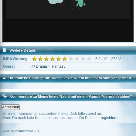
Weitere Details
IMDb Wertung:
5.8 / 10 :: 273 Votes
Genre:
Drama
Fantasy
Empfohlene Einträge für "Meine letzte Nacht mit einem Vampir *german
subbed*"
Kommentare zu Meine letzte Nacht mit einem Vampir *german subbed*
Um einen Kommentar abzugeben melde Dich bitte zuerst an.
Wenn Du noch kein Konto bei uns hast, kannst Du Dich hier
registrieren
.
Alle Kommentare
(0)