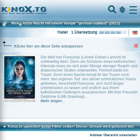
Home
Menu
Meine letzte Nacht mit einem Vampir *german subbed*
(2023)
Drama
0
Trailer
1 Übersetzung
Klicke hier um diese Seite anzupassen
Die Welt von Françoise (Léonie Dahan-Lamort) ist
unfreiwillig klein. Denn als Schülerin eines katholischen
Internats muss sie sich jeder Menge strenger Regeln und
drakonischer Strafen unterwerfen. Freiheit bleibt ein
Traum. Doch eines Nachts bringt ihr der Traum noch
mehr: den eigenen Tod. Von dieser schrecklichen Vision
getrieben, beschließt Françoise, sich nicht länger
unterdrücken zu lassen und endlich aus ihrem
katholischen Gefängnis auszubrechen. Mit ihrer Freundin
Delphine (Lilith Grasmug)...
Mehr zeigen...
Kinox.to speichert
keine
Filme selber! Dieser Stream wird gehostet bei:
Dood.to
Anbieter Übersicht umschalten