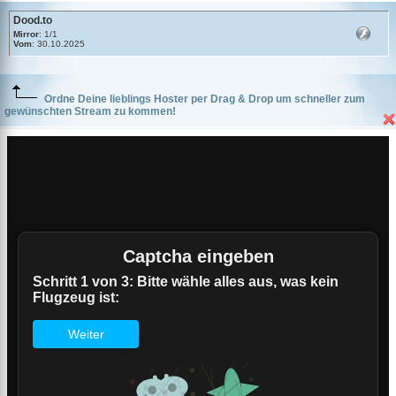
Dood.to
Mirror
: 1/1
Vom
: 30.10.2025
Ordne Deine lieblings Hoster per Drag & Drop um schneller zum
gewünschten Stream zu kommen!