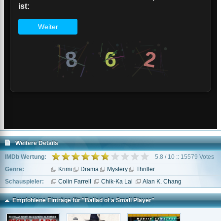
Weitere Details
IMDb Wertung:
5.8 / 10 :: 15579 Votes
Genre:
Krimi
Drama
Mystery
Thriller
Schauspieler:
Colin Farrell
Chik-Ka Lai
Alan K. Chang
Empfohlene Einträge für "Ballad of a Small Player"