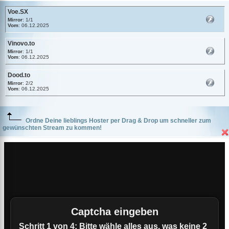
Voe.SX
Mirror
: 1/1
Vom
: 06.12.2025
Vinovo.to
Mirror
: 1/1
Vom
: 06.12.2025
Dood.to
Mirror
: 2/2
Vom
: 06.12.2025
Ordne Deine lieblings Hoster per Drag & Drop um schneller zum
gewünschten Stream zu kommen!