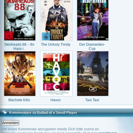
Skinheads 88 – Ihr
The Unholy Trinity
Der Diamanten-
Hass i..
Cop
Machete Kills
Havoc
Taxi Taxi
Kommentare zu Ballad of a Small Player
Um einen Kommentar abzugeben melde Dich bitte zuerst an.