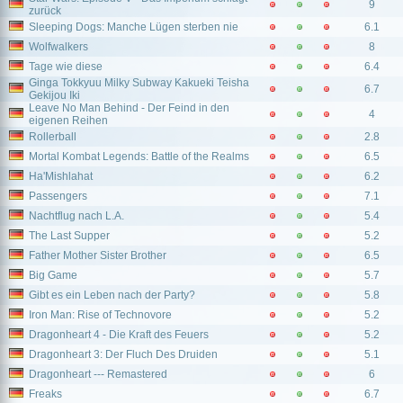
9
zurück
Sleeping Dogs: Manche Lügen sterben nie
6.1
Wolfwalkers
8
Tage wie diese
6.4
Ginga Tokkyuu Milky Subway Kakueki Teisha
6.7
Gekijou Iki
Leave No Man Behind - Der Feind in den
4
eigenen Reihen
Rollerball
2.8
Mortal Kombat Legends: Battle of the Realms
6.5
Ha'Mishlahat
6.2
Passengers
7.1
Nachtflug nach L.A.
5.4
The Last Supper
5.2
Father Mother Sister Brother
6.5
Big Game
5.7
Gibt es ein Leben nach der Party?
5.8
Iron Man: Rise of Technovore
5.2
Dragonheart 4 - Die Kraft des Feuers
5.2
Dragonheart 3: Der Fluch Des Druiden
5.1
Dragonheart --- Remastered
6
Freaks
6.7