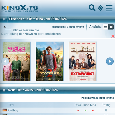
Home
Menu
Frisches aus dem Kino vom 06.06.2026
Ansicht:
Insgesamt: 7 neue online
Klicke hier um die
Darstellung der News zu personalisieren.
Neue Filme online vom 06.06.2026
Insgesamt: 48 neue online
Titel
DivX
Flash
Mp4
Rating
Oldboy
8