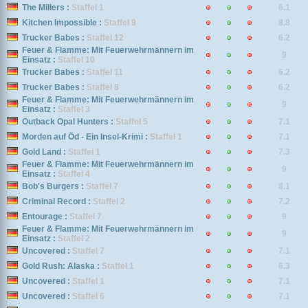
The Millers :
Staffel 1
6.1
Kitchen Impossible :
Staffel 9
8.8
Trucker Babes :
Staffel 12
6.2
Feuer & Flamme: Mit Feuerwehrmännern im
9
Einsatz :
Staffel 10
Trucker Babes :
Staffel 11
6.2
Trucker Babes :
Staffel 8
6.2
Feuer & Flamme: Mit Feuerwehrmännern im
9
Einsatz :
Staffel 3
Outback Opal Hunters :
Staffel 5
7.1
Morden auf Öd - Ein Insel-Krimi :
Staffel 1
7.1
Gold Land :
Staffel 1
7.3
Feuer & Flamme: Mit Feuerwehrmännern im
9
Einsatz :
Staffel 4
Bob's Burgers :
Staffel 7
8.1
Criminal Record :
Staffel 2
7.2
Entourage :
Staffel 7
9
Feuer & Flamme: Mit Feuerwehrmännern im
9
Einsatz :
Staffel 2
Uncovered :
Staffel 7
7.1
Gold Rush: Alaska :
Staffel 1
6.3
Uncovered :
Staffel 1
7.1
Uncovered :
Staffel 6
7.1