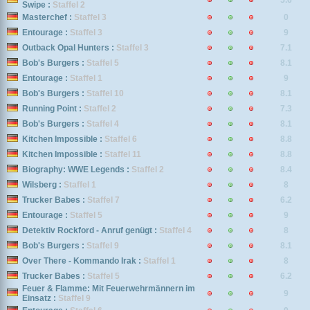
5.6
Swipe :
Staffel 2
Masterchef :
Staffel 3
0
Entourage :
Staffel 3
9
Outback Opal Hunters :
Staffel 3
7.1
Bob's Burgers :
Staffel 5
8.1
Entourage :
Staffel 1
9
Bob's Burgers :
Staffel 10
8.1
Running Point :
Staffel 2
7.3
Bob's Burgers :
Staffel 4
8.1
Kitchen Impossible :
Staffel 6
8.8
Kitchen Impossible :
Staffel 11
8.8
Biography: WWE Legends :
Staffel 2
8.4
Wilsberg :
Staffel 1
8
Trucker Babes :
Staffel 7
6.2
Entourage :
Staffel 5
9
Detektiv Rockford - Anruf genügt :
Staffel 4
8
Bob's Burgers :
Staffel 9
8.1
Over There - Kommando Irak :
Staffel 1
8
Trucker Babes :
Staffel 5
6.2
Feuer & Flamme: Mit Feuerwehrmännern im
9
Einsatz :
Staffel 9