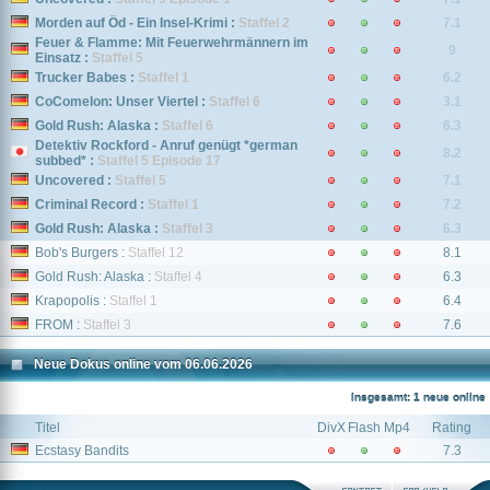
Morden auf Öd - Ein Insel-Krimi :
Staffel 2
7.1
Feuer & Flamme: Mit Feuerwehrmännern im
9
Einsatz :
Staffel 5
Trucker Babes :
Staffel 1
6.2
CoComelon: Unser Viertel :
Staffel 6
3.1
Gold Rush: Alaska :
Staffel 6
6.3
Detektiv Rockford - Anruf genügt *german
8.2
subbed* :
Staffel 5 Episode 17
Uncovered :
Staffel 5
7.1
Criminal Record :
Staffel 1
7.2
Gold Rush: Alaska :
Staffel 3
6.3
Bob's Burgers :
Staffel 12
8.1
Gold Rush: Alaska :
Staffel 4
6.3
Krapopolis :
Staffel 1
6.4
FROM :
Staffel 3
7.6
Neue Dokus online vom 06.06.2026
Insgesamt: 1 neue online
Titel
DivX
Flash
Mp4
Rating
Ecstasy Bandits
7.3