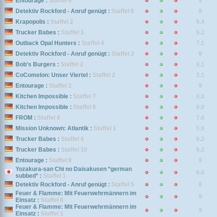
Entourage :
Staffel 6
9
Detektiv Rockford - Anruf genügt :
Staffel 6
8
Krapopolis :
Staffel 2
6.4
Trucker Babes :
Staffel 3
6.2
Outback Opal Hunters :
Staffel 4
7.1
Detektiv Rockford - Anruf genügt :
Staffel 2
8
Bob's Burgers :
Staffel 2
8.1
CoComelon: Unser Viertel :
Staffel 2
3.1
Entourage :
Staffel 2
9
Kitchen Impossible :
Staffel 7
8.8
Kitchen Impossible :
Staffel 8
8.8
FROM :
Staffel 4
7.6
Mission Unknown: Atlantik :
Staffel 1
5.9
Trucker Babes :
Staffel 4
6.2
Trucker Babes :
Staffel 10
6.2
Entourage :
Staffel 8
9
Yozakura-san Chi no Daisakusen *german
6.8
subbed* :
Staffel 1
Detektiv Rockford - Anruf genügt :
Staffel 5
8
Feuer & Flamme: Mit Feuerwehrmännern im
9
Einsatz :
Staffel 6
Feuer & Flamme: Mit Feuerwehrmännern im
9
Einsatz :
Staffel 1