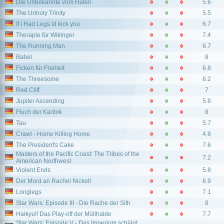
Die Unbekannte vom Hafen
5.6
The Unholy Trinity
5.5
If i Had Legs id kick you
6.7
Therapie für Wikinger
7.4
The Running Man
6.7
Babel
8
Ficken für Freiheit
6.8
The Threesome
6.2
Red Cliff
7
Jupiter Ascending
5.6
Fluch der Karibik
8
Tau
5.7
Crawl - Home Killing Home
4.8
The President's Cake
7.6
Masters of the Pacific Coast: The Tribes of the
7.2
American Northwest
Violent Ends
5.8
Der Mord an Rachel Nickell
6.9
Longlegs
7.1
Star Wars: Episode III - Die Rache der Sith
8
Haikyu!! Das Play-off der Müllhalde
7.7
Star Wars: Episode V - Das Imperium schlägt