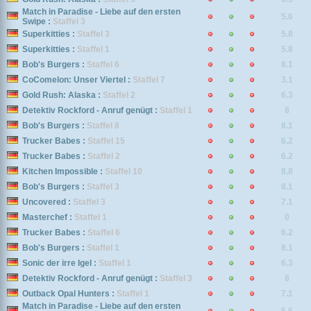
Match in Paradise - Liebe auf den ersten
5.6
Swipe :
Staffel 3
Superkitties :
Staffel 3
5.8
Superkitties :
Staffel 1
5.8
Bob's Burgers :
Staffel 6
8.1
CoComelon: Unser Viertel :
Staffel 7
3.1
Gold Rush: Alaska :
Staffel 2
6.3
Detektiv Rockford - Anruf genügt :
Staffel 1
8
Bob's Burgers :
Staffel 8
8.1
Trucker Babes :
Staffel 15
6.2
Trucker Babes :
Staffel 2
6.2
Kitchen Impossible :
Staffel 10
8.8
Bob's Burgers :
Staffel 3
8.1
Uncovered :
Staffel 3
7.1
Masterchef :
Staffel 1
0
Trucker Babes :
Staffel 6
6.2
Bob's Burgers :
Staffel 1
8.1
Sonic der irre Igel :
Staffel 1
6.3
Detektiv Rockford - Anruf genügt :
Staffel 3
8
Outback Opal Hunters :
Staffel 1
7.1
Match in Paradise - Liebe auf den ersten