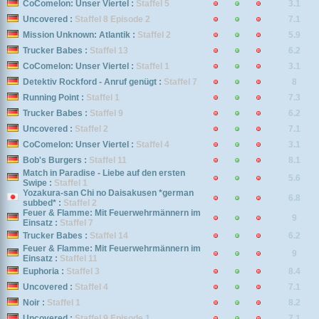
CoComelon: Unser Viertel :
Staffel 5
3.1
Uncovered :
Staffel 8 Episode 2
7.1
Mission Unknown: Atlantik :
Staffel 2
5.9
Trucker Babes :
Staffel 13
6.2
CoComelon: Unser Viertel :
Staffel 1
3.1
Detektiv Rockford - Anruf genügt :
Staffel 7
8
Running Point :
Staffel 1
7.3
Trucker Babes :
Staffel 9
6.2
Uncovered :
Staffel 2
7.1
CoComelon: Unser Viertel :
Staffel 4
3.1
Bob's Burgers :
Staffel 11
8.1
Match in Paradise - Liebe auf den ersten
5.6
Swipe :
Staffel 1
Yozakura-san Chi no Daisakusen *german
6.8
subbed* :
Staffel 2
Feuer & Flamme: Mit Feuerwehrmännern im
9
Einsatz :
Staffel 7
Trucker Babes :
Staffel 14
6.2
Feuer & Flamme: Mit Feuerwehrmännern im
9
Einsatz :
Staffel 11
Euphoria :
Staffel 3
8.4
Uncovered :
Staffel 4
7.1
Noir :
Staffel 1
8.2
Uncovered :
Staffel 9 Episode 1
7.1