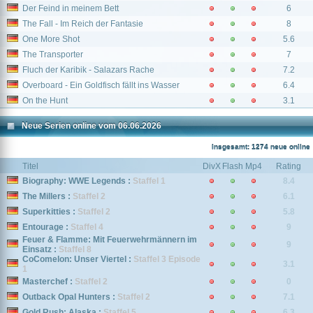
Der Feind in meinem Bett
6
The Fall - Im Reich der Fantasie
8
One More Shot
5.6
The Transporter
7
Fluch der Karibik - Salazars Rache
7.2
Overboard - Ein Goldfisch fällt ins Wasser
6.4
On the Hunt
3.1
Neue Serien online vom 06.06.2026
Insgesamt: 1274 neue online
Titel
DivX
Flash
Mp4
Rating
Biography: WWE Legends :
Staffel 1
8.4
The Millers :
Staffel 2
6.1
Superkitties :
Staffel 2
5.8
Entourage :
Staffel 4
9
Feuer & Flamme: Mit Feuerwehrmännern im
9
Einsatz :
Staffel 8
CoComelon: Unser Viertel :
Staffel 3 Episode
3.1
1
Masterchef :
Staffel 2
0
Outback Opal Hunters :
Staffel 2
7.1
Gold Rush: Alaska :
Staffel 5
6.3