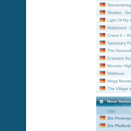
Mega Monster Movie
The Village in the Woods
Neue Serien online vom 
Titel
Die Powerpuff Girls :
Staf
Die Pfefferkörner :
Staffe
One Piece *german subb
Die Pfefferkörner :
Staffe
Hot in Cleveland :
Staffel
Paw Patrol - Helfer auf vi
Die Powerpuff Girls :
Staf
Die Pfefferkörner :
Staffe
Die Pfefferkörner :
Staffe
Hot in Cleveland :
Staffel
Die Pfefferkörner :
Staffe
Die Pfefferkörner :
Staffe
One Piece *german subb
One Piece *german subb
Hot in Cleveland :
Staffel
Die Pfefferkörner :
Staffe