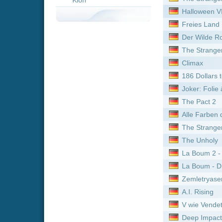
Joker: Folie à Deux
The Pact 2
Alle Farben des Lebens
The Strangers: Chapter 3
The Unholy
La Boum 2 - Die Fete geht 
La Boum - Die Fete
Zemletryasenie
A.I. Rising
V wie Vendetta
Deep Impact
Sternenkrieg im Weltall
Shottas - Gangster
Light Of My Life
Maleficent - Die dunkle Fe
Creed II – Rocky's Legacy
Sanctuary Population One
The Humanity Bureau
Cranston Academy: Monst
Monster High 2
Wildhexe