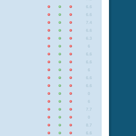
8.3
7.4
6.6
6
8.9
8.4
8.1
6.3
8.3
6.5
7
8.6
8
6.6
Insgesamt: 1 neue online
Flash
Mp4
Rating
6.7