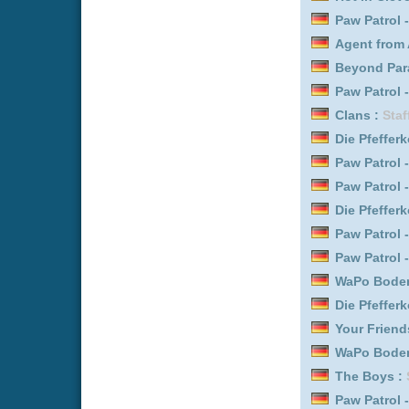
Leverage: Redemption :
Beyond Paradise :
Staffe
Paw Patrol - Helfer auf vi
Die Pfefferkörner :
Staffe
Daredevil: Born Again :
S
Euphoria :
Staffel 3
The Rookie :
Staffel 8 E
Clans :
Staffel 1
Leverage: Redemption :
Marshals :
Staffel 1 Epis
Monarch: Legacy of Mon
Star Wars: Maul - Shado
Law & Order: New York :
S
Paw Patrol - Helfer auf vie
Neue Dokus online vom 
Titel
Cocaine Cowboys II: Hustl