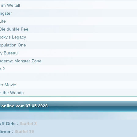
07.05.2026
I
DivX
fel 3
l 19
ed* :
Staffel 19
l 4
 4
er Pfoten :
Staffel 7
fel 1
l 6
l 12
 5
l 9
l 21
ed* :
Staffel 18
ed* :
Staffel 21
 6
l 1