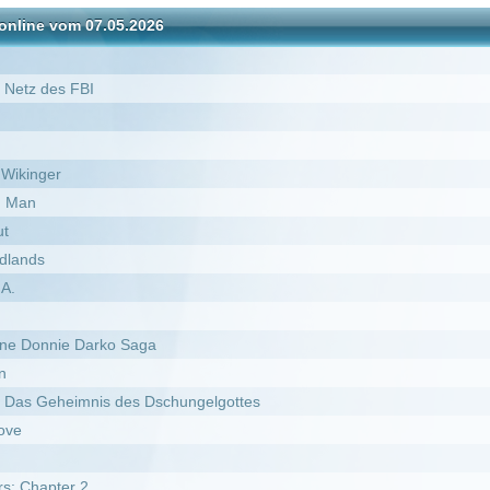
rko Saga
is des Dschungelgottes
des Michael Myers