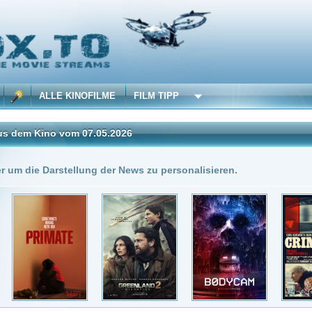
 KINOFILME
FILM TIPP
vom 07.05.2026
Insgesamt: 4 neue onli
stellung der News zu personalisieren.
7.05.2026
DivX