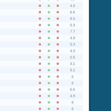
5.3
4.3
5.5
4.1
5.1
6
6
6.5
4.9
8
6
4.9
6
6.6
7.5
7.6
3.7
6.3
5.1
5.5
4.7