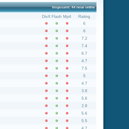
6
7.2
7.4
6.7
4.7
7.5
5
4.7
3.8
5.6
2.8
5.6
5.5
4.7
4.5
6.6
8.5
5.3
7.7
4.9