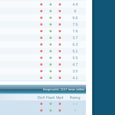
3.5
4.1
nsgesamt: 1157 neue online
Flash
Mp4
Rating
4.2
6
8.8
6
7.2
6.6
4.2
6
6
7.2
6
6
8.8
8.8
7.2
6