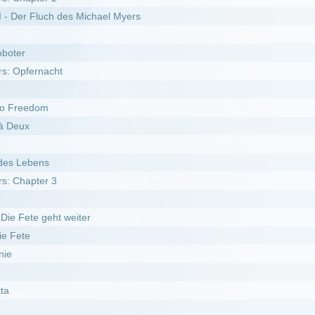
weiter
e
er Zone