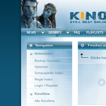
NEWS
GENRES
FAQ
PLAYLISTS
ALLE
Navigation
Frisches aus dem Kino 
Unterseiten
Klicke hier um die Dar
Backup Domains
Optionen
Schauspieler Index
Regie Index
Login / Register
Kinofilme
Alle Kinofilme
Filme
Neue Filme online vom 0
Alle Filme
Titel
Beliebte
Hackers - Im Netz des FBI