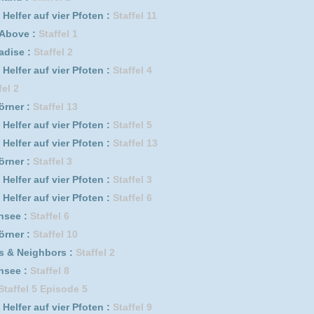
Staffel 2
l 1
er Pfoten :
Staffel 12
l 5
taffel 2 Episode 6
pisode 12
Staffel 1
ode 9
sters :
Staffel 2 Episode 9
w Lord :
Staffel 1 Episode 8
taffel 1
r Pfoten :
Staffel 8
07.05.2026
DivX
in' with the Godmother