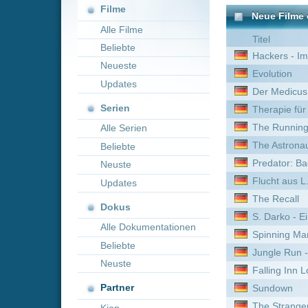
Neueste
Evolution
Updates
Der Medicus
Serien
Therapie für Wikinger
The Running Man
Alle Serien
The Astronaut
Beliebte
Predator: Badlands
Neuste
Flucht aus L.A.
Updates
The Recall
Dokus
S. Darko - Eine Donnie Da
Alle Dokumentationen
Spinning Man
Beliebte
Jungle Run - Das Geheimn
Neuste
Falling Inn Love
Partner
Sundown
The Strangers: Chapter 2
Kion
Halloween VI - Der Fluch 
Freies Land
Der Wilde Roboter
The Strangers: Opfernacht
Climax
186 Dollars to Freedom