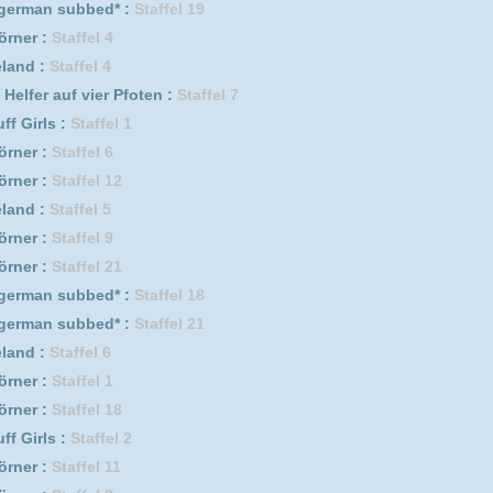
l 18
fel 2
l 11
l 8
l 15
s :
Staffel 1
er Pfoten :
Staffel 1
 1
er Pfoten :
Staffel 10
 9
l 17
ed* :
Staffel 20
l 14
l 2
 3
l 16
l 20
 7
l 7
er Pfoten :
Staffel 2
 2