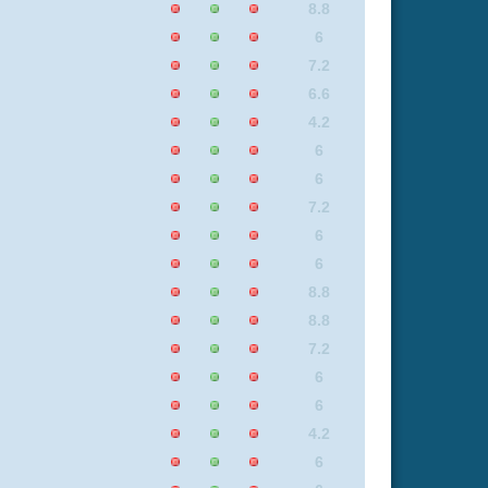
6
4.2
6
6
6
7.7
6.6
7.2
6.6
0
6
8.8
6
6
7.2
6
6
0
6
6.6
7.2