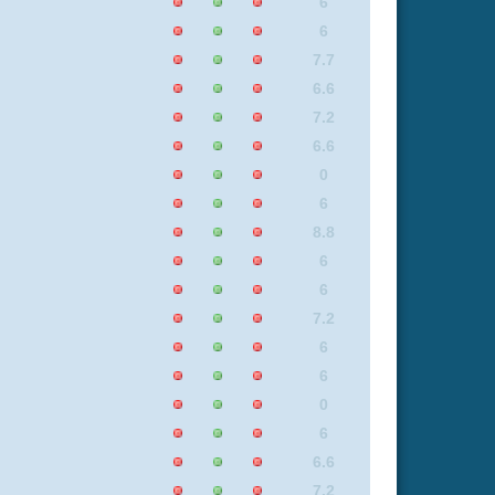
6.6
6.6
7.4
6.6
6.3
6
6.6
6.6
6
6.6
6.6
0
6
7.7
0
8.7
6.6
7.4
8.3
0