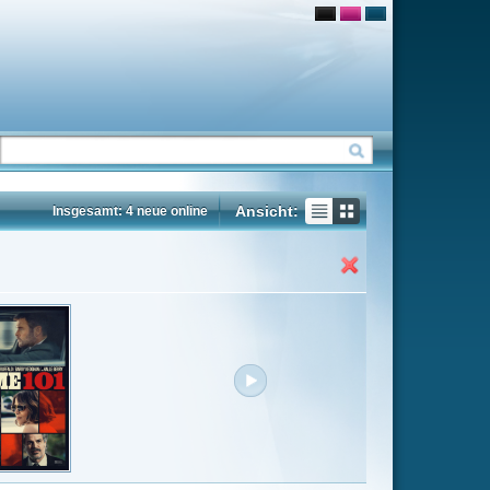
Ansicht:
ne
Insgesamt: 44 neue online
Flash
Mp4
Rating
6